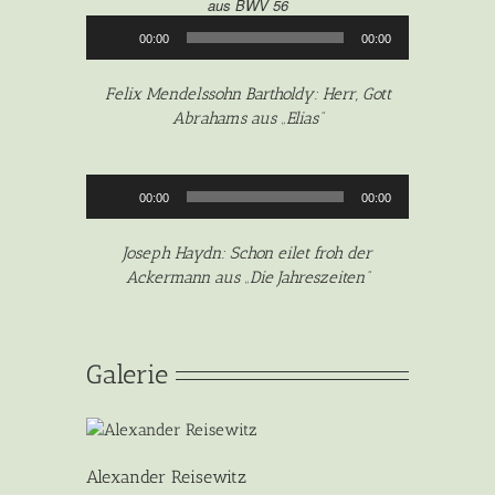
aus BWV 56
Audio-
00:00
00:00
Player
Felix Mendelssohn Bartholdy: Herr, Gott
Abrahams aus „Elias“
Audio-
00:00
00:00
Player
Joseph Haydn: Schon eilet froh der
Ackermann aus „Die Jahreszeiten“
Galerie
Alexander Reisewitz